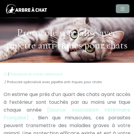
Protocole spécialisé avec
pipette anti-tiques pour chats
/
Prévention et visites vétérinaire
/ Protocole spécialisé avec pipette anti-tiques pour chats
On estime que près d’un quart des chats ayant accès
à l’extérieur sont touchés par au moins une tique
chaque année
(Source: Association Vétérinaire
Française)
. Bien que minuscules, ces parasites
peuvent transmettre des maladies graves à votre
animal. Une protection efficace existe et est à votre