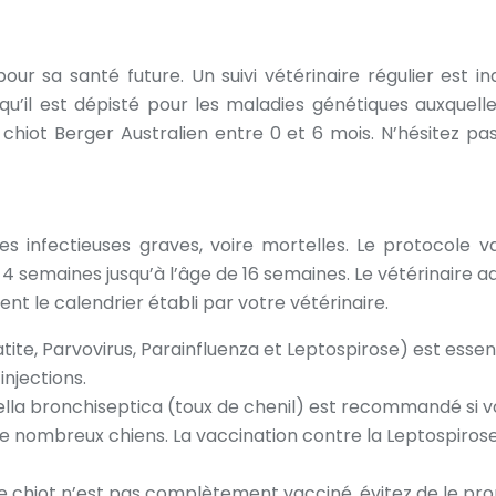
ur sa santé future. Un suivi vétérinaire régulier est in
 qu’il est dépisté pour les maladies génétiques auxquel
e chiot Berger Australien entre 0 et 6 mois. N’hésitez p
es infectieuses graves, voire mortelles. Le protocol
4 semaines jusqu’à l’âge de 16 semaines. Le vétérinaire a
nt le calendrier établi par votre vétérinaire.
tite, Parvovirus, Parainfluenza et Leptospirose) est esse
injections.
ella bronchiseptica (toux de chenil) est recommandé si v
de nombreux chiens. La vaccination contre la Leptospirose
e chiot n’est pas complètement vacciné, évitez de le pro