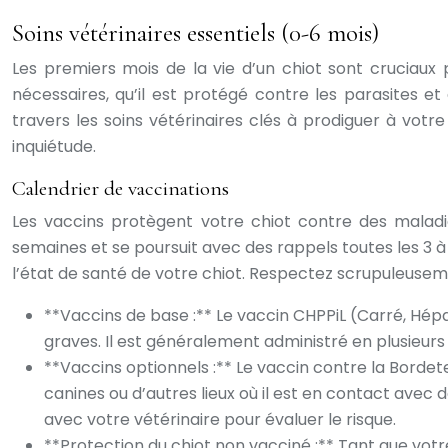
Soins vétérinaires essentiels (0-6 mois)
Les premiers mois de la vie d’un chiot sont cruciaux po
nécessaires, qu’il est protégé contre les parasites et
travers les soins vétérinaires clés à prodiguer à votr
inquiétude.
Calendrier de vaccinations
Les vaccins protègent votre chiot contre des maladi
semaines et se poursuit avec des rappels toutes les 3 à 
l’état de santé de votre chiot. Respectez scrupuleuseme
**Vaccins de base :** Le vaccin CHPPiL (Carré, Hépa
graves. Il est généralement administré en plusieurs 
**Vaccins optionnels :** Le vaccin contre la Bordet
canines ou d’autres lieux où il est en contact avec 
avec votre vétérinaire pour évaluer le risque.
**Protection du chiot non vacciné :** Tant que votr