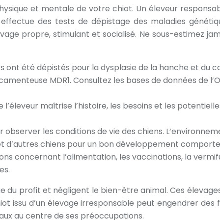
physique et mentale de votre chiot. Un éleveur responsa
Il effectue des tests de dépistage des maladies génétiq
vage propre, stimulant et socialisé. Ne sous-estimez ja
nts ont été dépistés pour la dysplasie de la hanche et du c
médicamenteuse MDR1. Consultez les bases de données de l
’éleveur maîtrise l’histoire, les besoins et les potentiel
 observer les conditions de vie des chiens. L’environnemen
 et d’autres chiens pour un bon développement comport
ons concernant l’alimentation, les vaccinations, la vermi
es.
que du profit et négligent le bien-être animal. Ces élev
 issu d’un élevage irresponsable peut engendrer des fra
imaux au centre de ses préoccupations.