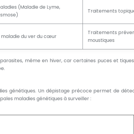
aladies (Maladie de Lyme,
Traitements topiques
lasmose)
Traitements prévent
a maladie du ver du cœur
moustiques
es parasites, même en hiver, car certaines puces et tiq
ée.
adies génétiques. Un dépistage précoce permet de dét
pales maladies génétiques à surveiller :