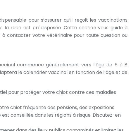
dispensable pour s’assurer qu’il reçoit les vaccinations
les la race est prédisposée. Cette section vous guide à
as à contacter votre vétérinaire pour toute question ou
e vaccinal commence généralement vers l’âge de 6 à 8
daptera le calendrier vaccinal en fonction de l’âge et de
ntiel pour protéger votre chiot contre ces maladies
otre chiot fréquente des pensions, des expositions
 est conseillée dans les régions à risque. Discutez-en
mener dans des lieux publics contaminés et limitez les