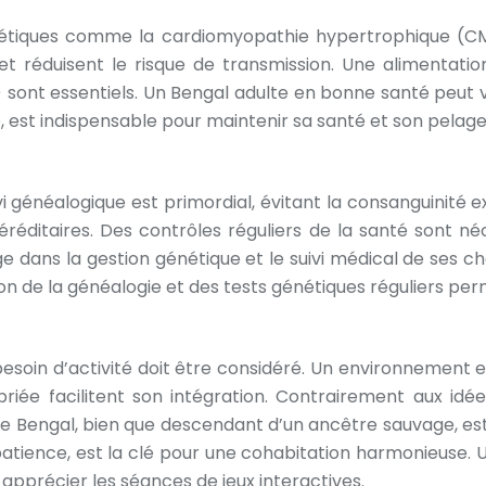
nétiques comme la cardiomyopathie hypertrophique (CM
t réduisent le risque de transmission. Une alimentatio
) sont essentiels. Un Bengal adulte en bonne santé peut v
, est indispensable pour maintenir sa santé et son pelage 
vi généalogique est primordial, évitant la consanguinité 
éditaires. Des contrôles réguliers de la santé sont né
e dans la gestion génétique et le suivi médical de ses 
n de la généalogie et des tests génétiques réguliers perm
esoin d’activité doit être considéré. Un environnement enr
e facilitent son intégration. Contrairement aux idées r
le Bengal, bien que descendant d’un ancêtre sauvage, est 
atience, est la clé pour une cohabitation harmonieuse. 
t apprécier les séances de jeux interactives.