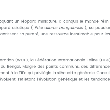
quant un léopard miniature, a conquis le monde félin 
opard asiatique (
Prionailurus bengalensis
), sa popula
rantissent sa pureté, une ressource inestimable pour les 
ration (WCF), la Fédération Internationale Féline (FIFe)
s du Bengal. Malgré des points communs, des différence
t à la FIFe qui privilégie la silhouette générale. Consult
voluent, reflétant l’évolution génétique et les tendances