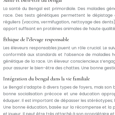
Santé et bien-être du bengal
La santé du Bengal est primordiale. Des maladies gé
race. Des tests génétiques permettent le dépistage e
réguliers (vaccins, vermifugation, nettoyage des dents
apport suffisant en protéines animales de haute qualité
Éthique de l’élevage responsable
Les éleveurs responsables jouent un rôle crucial. Le sui
conformité aux standards et l’absence de maladies hér
génétique de la race. Un éleveur consciencieux s’engag
pour assurer le bien-être des chattes. Une bonne gestio
Intégration du bengal dans la vie familiale
Le Bengal s’adapte à divers types de foyers, mais son b
bonne socialisation précoce et une éducation approprié
éduquer. Il est important de dépasser les stéréotypes; 
Une bonne éducation, basée sur la récompense et la p
et joueur. Il peut être très attaché à son propriétaire e