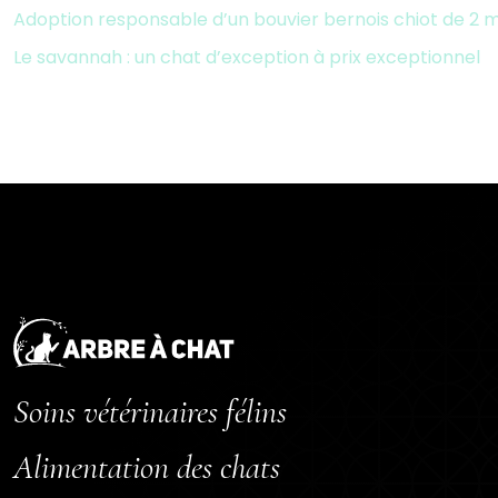
Adoption responsable d’un bouvier bernois chiot de 2 m
Le savannah : un chat d’exception à prix exceptionnel
Soins vétérinaires félins
Alimentation des chats