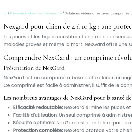
/
Prévention et visites vétérinaire
/ Solutions vétérinaires avec comprimés 
Nexgard pour chien de 4 à 10 kg : une protecti
Les puces et les tiques constituent une menace sérieus
maladies graves et même la mort. NexGard offre une so
Comprendre NexGard : un comprimé révoluti
Présentation de NexGard
NexGard est un comprimé à base d’afoxolaner, un ingréd
Ce comprimé est facile à administrer, il suffit de le don
Les nombreux avantages de NexGard pour la santé de
Efficacité redoutable:
NexGard élimine les puces et
Facilité d’utilisation:
Un seul comprimé à administrer 
Sécurité optimale:
NexGard est bien toléré par les c
Protection complète:
NexGard protège votre chien c