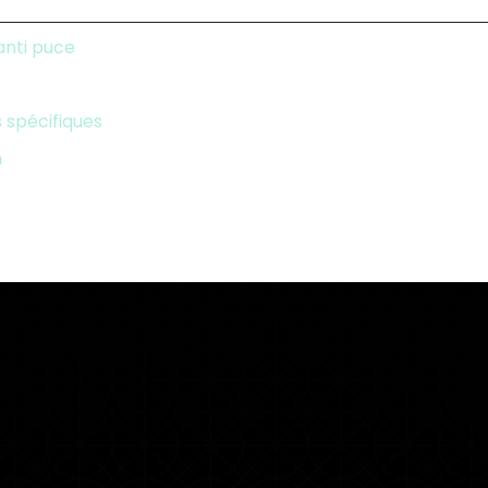
anti puce
 spécifiques
n