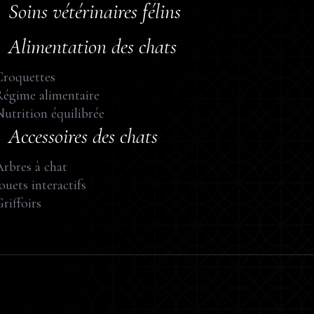
Soins vétérinaires félins
Alimentation des chats
Croquettes
Régime alimentaire
utrition équilibrée
Accessoires des chats
rbres à chat
ouets interactifs
riffoirs