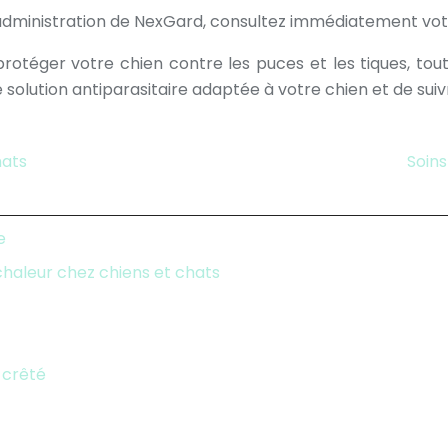
’administration de NexGard, consultez immédiatement votr
rotéger votre chien contre les puces et les tiques, tou
 solution antiparasitaire adaptée à votre chien et de suivr
hats
Soins
e
 chaleur chez chiens et chats
 crêté